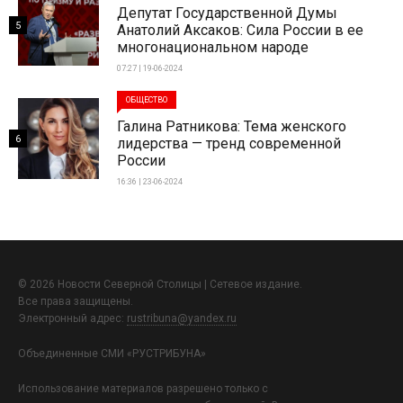
Депутат Государственной Думы
5
Анатолий Аксаков: Сила России в ее
многонациональном народе
07:27 | 19-06-2024
ОБЩЕСТВО
Галина Ратникова: Тема женского
6
лидерства — тренд современной
России
16:36 | 23-06-2024
© 2026 Новости Северной Столицы | Сетевое издание.
Все права защищены.
Электронный адрес:
rustribuna@yandex.ru
Объединенные СМИ «РУСТРИБУНА»
Использование материалов разрешено только с