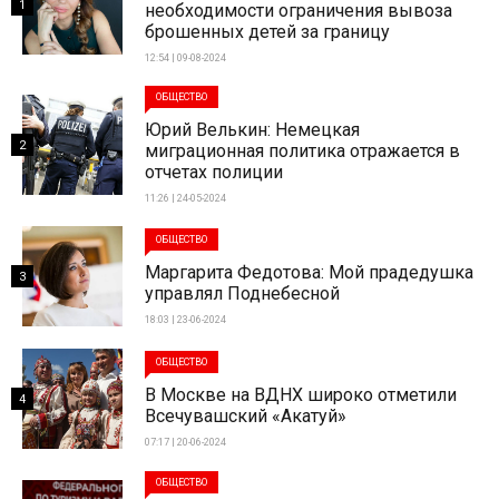
1
необходимости ограничения вывоза
брошенных детей за границу
12:54 | 09-08-2024
ОБЩЕСТВО
Юрий Велькин: Немецкая
2
миграционная политика отражается в
отчетах полиции
11:26 | 24-05-2024
ОБЩЕСТВО
Маргарита Федотова: Мой прадедушка
3
управлял Поднебесной
18:03 | 23-06-2024
ОБЩЕСТВО
В Москве на ВДНХ широко отметили
4
Всечувашский «Акатуй»
07:17 | 20-06-2024
ОБЩЕСТВО