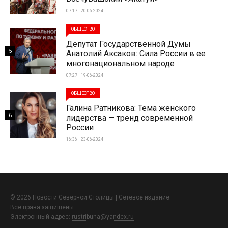
07:17 | 20-06-2024
ОБЩЕСТВО
Депутат Государственной Думы
5
Анатолий Аксаков: Сила России в ее
многонациональном народе
07:27 | 19-06-2024
ОБЩЕСТВО
Галина Ратникова: Тема женского
6
лидерства — тренд современной
России
16:36 | 23-06-2024
© 2026 Новости Северной Столицы | Сетевое издание.
Все права защищены.
Электронный адрес:
rustribuna@yandex.ru