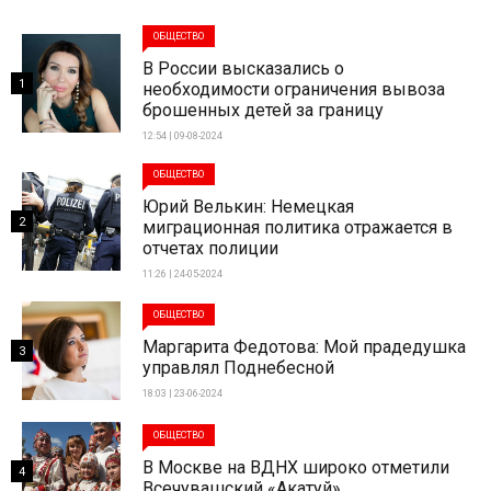
ОБЩЕСТВО
В России высказались о
1
необходимости ограничения вывоза
брошенных детей за границу
12:54 | 09-08-2024
ОБЩЕСТВО
Юрий Велькин: Немецкая
2
миграционная политика отражается в
отчетах полиции
11:26 | 24-05-2024
ОБЩЕСТВО
Маргарита Федотова: Мой прадедушка
3
управлял Поднебесной
18:03 | 23-06-2024
ОБЩЕСТВО
В Москве на ВДНХ широко отметили
4
Всечувашский «Акатуй»