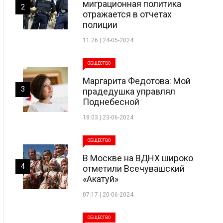
миграционная политика
2
отражается в отчетах
полиции
11:26 | 24-05-2024
ОБЩЕСТВО
Маргарита Федотова: Мой
3
прадедушка управлял
Поднебесной
18:03 | 23-06-2024
ОБЩЕСТВО
В Москве на ВДНХ широко
4
отметили Всечувашский
«Акатуй»
07:17 | 20-06-2024
ОБЩЕСТВО