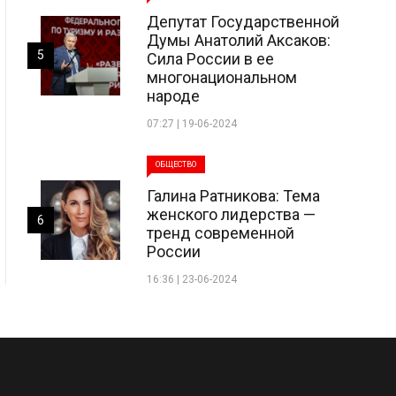
Депутат Государственной
Думы Анатолий Аксаков:
5
Сила России в ее
многонациональном
народе
07:27 | 19-06-2024
ОБЩЕСТВО
Галина Ратникова: Тема
женского лидерства —
6
тренд современной
России
16:36 | 23-06-2024