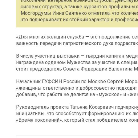
поколений: ветеранов военной службы, действую
силовых структур, а также курсантов профильных
Мосгордумы Инна Святенко отметила, что количес
что подчеркивает их стойкий характер и професси
«Для многих женщин служба — это продолжение сем
важность передачи патриотического духа подраст
В числе участниц выставки — гвардии капитан мед
награждена орденом Мужества за участие в специа
стоит председатель Совета Федерации Валентина М
Начальник ГУФСИН России по Москве Сергей Мороз 
«женщины ответственно и добросовестно подходят
добавив, что работа не делится на «мужское» и «же
Руководитель проекта Татьяна Косаревич подчеркн
инициативы, что способствует формированию их лю
«Время поколений», который стал победителем кон