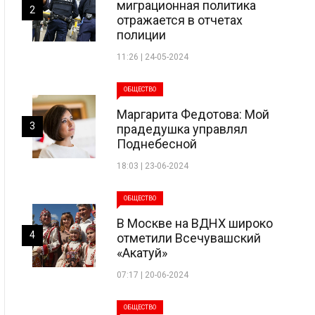
миграционная политика
2
отражается в отчетах
полиции
11:26 | 24-05-2024
ОБЩЕСТВО
Маргарита Федотова: Мой
3
прадедушка управлял
Поднебесной
18:03 | 23-06-2024
ОБЩЕСТВО
В Москве на ВДНХ широко
4
отметили Всечувашский
«Акатуй»
07:17 | 20-06-2024
ОБЩЕСТВО