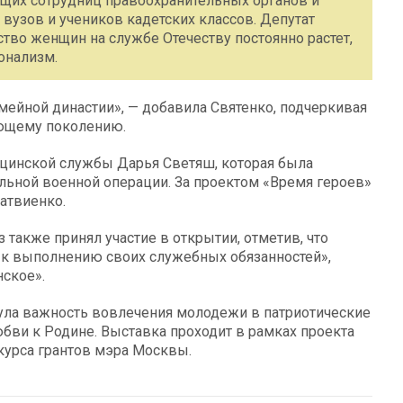
щих сотрудниц правоохранительных органов и
 вузов и учеников кадетских классов. Депутат
тво женщин на службе Отечеству постоянно растет,
онализм.
ейной династии», — добавила Святенко, подчеркивая
ающему поколению.
ицинской службы Дарья Светяш, которая была
льной военной операции. За проектом «Время героев»
атвиенко.
также принял участие в открытии, отметив, что
 к выполнению своих служебных обязанностей»,
нское».
ула важность вовлечения молодежи в патриотические
бви к Родине. Выставка проходит в рамках проекта
курса грантов мэра Москвы.