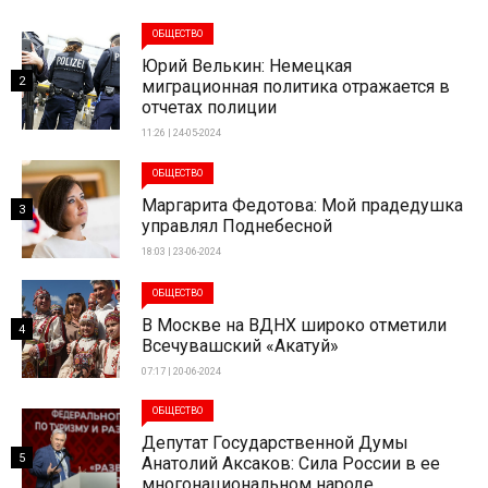
ОБЩЕСТВО
Юрий Велькин: Немецкая
2
миграционная политика отражается в
отчетах полиции
11:26 | 24-05-2024
ОБЩЕСТВО
Маргарита Федотова: Мой прадедушка
3
управлял Поднебесной
18:03 | 23-06-2024
ОБЩЕСТВО
В Москве на ВДНХ широко отметили
4
Всечувашский «Акатуй»
07:17 | 20-06-2024
ОБЩЕСТВО
Депутат Государственной Думы
5
Анатолий Аксаков: Сила России в ее
многонациональном народе