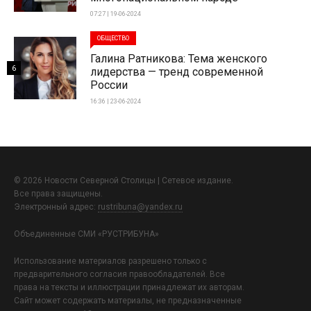
07:27 | 19-06-2024
ОБЩЕСТВО
Галина Ратникова: Тема женского
6
лидерства — тренд современной
России
16:36 | 23-06-2024
© 2026 Новости Северной Столицы | Сетевое издание.
Все права защищены.
Электронный адрес:
rustribuna@yandex.ru
Объединенные СМИ «РУСТРИБУНА»
Использование материалов разрешено только с
предварительного согласия правообладателей. Все
права на тексты и иллюстрации принадлежат их авторам.
Сайт может содержать материалы, не предназначенные