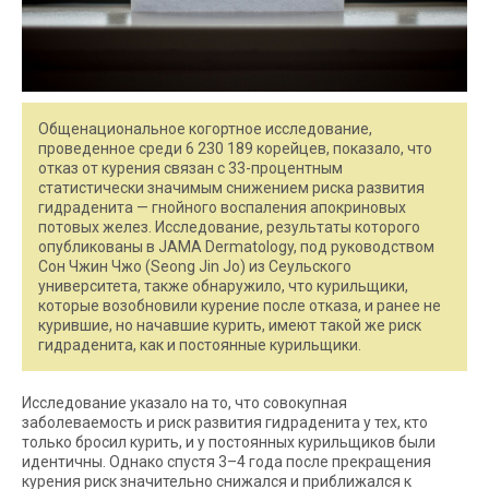
Общенациональное когортное исследование,
проведенное среди 6 230 189 корейцев, показало, что
отказ от курения связан с 33-процентным
статистически значимым снижением риска развития
гидраденита — гнойного воспаления апокриновых
потовых желез. Исследование, результаты которого
опубликованы в JAMA Dermatology, под руководством
Сон Чжин Чжо (Seong Jin Jo) из Сеульского
университета, также обнаружило, что курильщики,
которые возобновили курение после отказа, и ранее не
курившие, но начавшие курить, имеют такой же риск
гидраденита, как и постоянные курильщики.
Исследование указало на то, что совокупная
заболеваемость и риск развития гидраденита у тех, кто
только бросил курить, и у постоянных курильщиков были
идентичны. Однако спустя 3–4 года после прекращения
курения риск значительно снижался и приближался к