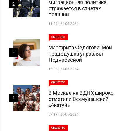
миграционная политика
2
отражается в отчетах
полиции
11:26 | 24-05-2024
ОБЩЕСТВО
Маргарита Федотова: Мой
3
прадедушка управлял
Поднебесной
18:03 | 23-06-2024
ОБЩЕСТВО
В Москве на ВДНХ широко
4
отметили Всечувашский
«Акатуй»
07:17 | 20-06-2024
ОБЩЕСТВО