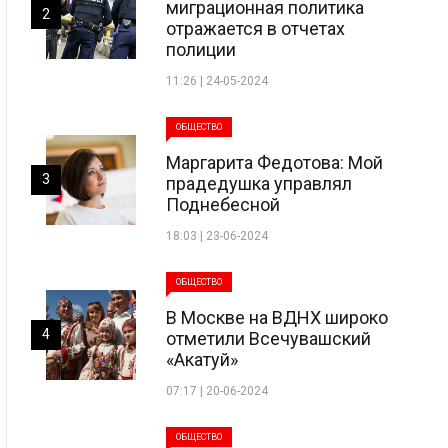
миграционная политика
2
отражается в отчетах
полиции
11:26 | 24-05-2024
ОБЩЕСТВО
Маргарита Федотова: Мой
3
прадедушка управлял
Поднебесной
18:03 | 23-06-2024
ОБЩЕСТВО
В Москве на ВДНХ широко
4
отметили Всечувашский
«Акатуй»
07:17 | 20-06-2024
ОБЩЕСТВО