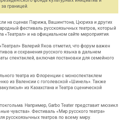
резидентского фонда культурных инициатив и
за границей.
кли на сценах Парижа, Вашингтона, Цюриха и других
народный фестиваль русскоязычных театров, который
а «Театрал» и на официальном сайте мероприятия.
«Театрал» Валерий Яков отметил, что форум важен
ивов и сохранения русского языка в дальнем
маты спектаклей, включая постановки для семейного
льного театра из Флоренции с моноспектаклем
нко из Валенсии с гоголевской «Шинель». Также
акулисья» из Казахстана и Театра сценической
токгольма. Например, Garbo Teater представит мюзикл
ьные чувства». Фестиваль «Мир русского театра»
для русскоязычных театров по всему миру.