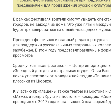
Парижа. Фестиваль организован при поддержке П
предназначен для продвижения русской культуры 
В рамках фестиваля зрители смогут увидеть спекта
городов, не выходя из дома. Это уже пятый между
будет транслироваться на онлайн-площадках журнал
Президент фестиваля и главный редактор журнала 
для поддержки русскоязычных театральных коллект
зарубежье. В этом году представят различные фор
просмотра.
Среди участников фестиваля — Центр интернациона
«Звездный дождь» и театральная студия Юлии Ваще
покажут спектакли от молодежной студии «Тишина з
классики из Цюриха.
К участию приглашены также театры из Бостона и С
«Мама», а театр «Круг» из Бостона — комедию «Сил
проводится с 2017 года и стал важной платформой 