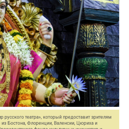
ир русского театра», который предоставит зрителям
из Бостона, Флоренции, Валенсии, Цюриха и