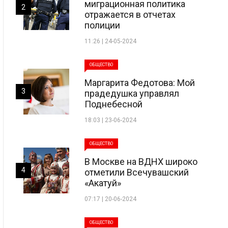
миграционная политика
2
отражается в отчетах
полиции
11:26 | 24-05-2024
ОБЩЕСТВО
Маргарита Федотова: Мой
3
прадедушка управлял
Поднебесной
18:03 | 23-06-2024
ОБЩЕСТВО
В Москве на ВДНХ широко
4
отметили Всечувашский
«Акатуй»
07:17 | 20-06-2024
ОБЩЕСТВО