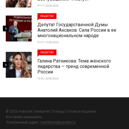
07:17 | 20-06-2024
ОБЩЕСТВО
Депутат Государственной Думы
5
Анатолий Аксаков: Сила России в ее
многонациональном народе
07:27 | 19-06-2024
ОБЩЕСТВО
Галина Ратникова: Тема женского
6
лидерства — тренд современной
России
16:36 | 23-06-2024
© 2026 Новости Северной Столицы | Сетевое издание.
Все права защищены.
Электронный адрес:
rustribuna@yandex.ru