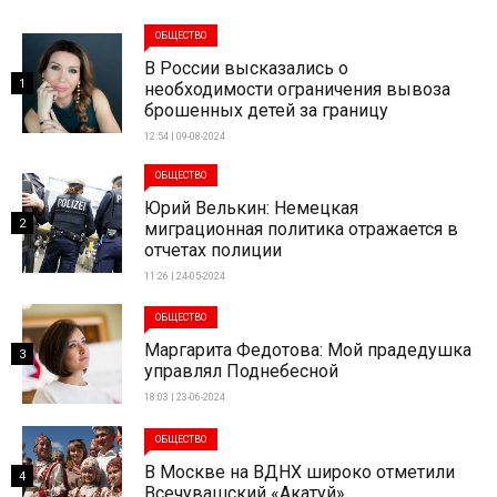
ОБЩЕСТВО
В России высказались о
1
необходимости ограничения вывоза
брошенных детей за границу
12:54 | 09-08-2024
ОБЩЕСТВО
Юрий Велькин: Немецкая
2
миграционная политика отражается в
отчетах полиции
11:26 | 24-05-2024
ОБЩЕСТВО
Маргарита Федотова: Мой прадедушка
3
управлял Поднебесной
18:03 | 23-06-2024
ОБЩЕСТВО
В Москве на ВДНХ широко отметили
4
Всечувашский «Акатуй»