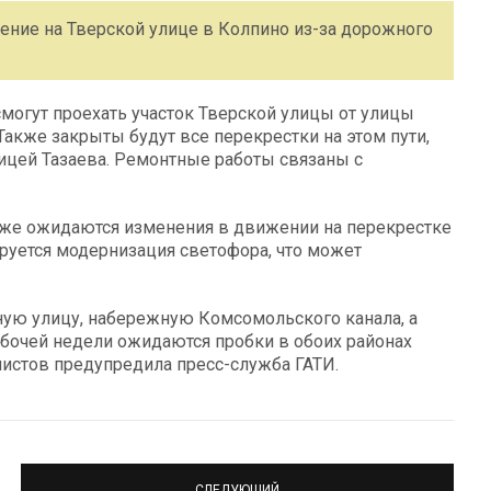
жение на Тверской улице в Колпино из-за дорожного
могут проехать участок Тверской улицы от улицы
акже закрыты будут все перекрестки на этом пути,
ицей Тазаева. Ремонтные работы связаны с
акже ожидаются изменения в движении на перекрестке
руется модернизация светофора, что может
ную улицу, набережную Комсомольского канала, а
бочей недели ожидаются пробки в обоих районах
листов предупредила пресс-служба ГАТИ.
СЛЕДУЮЩИЙ