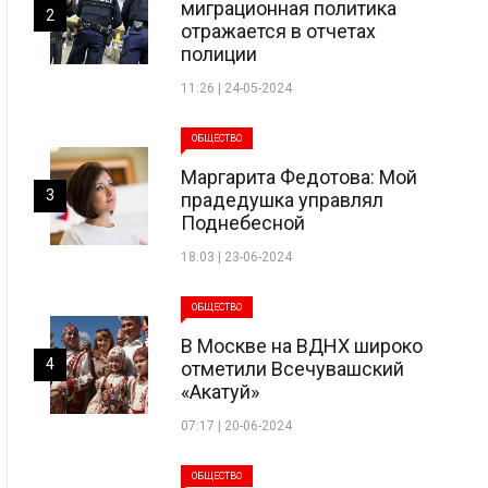
миграционная политика
2
отражается в отчетах
полиции
11:26 | 24-05-2024
ОБЩЕСТВО
Маргарита Федотова: Мой
3
прадедушка управлял
Поднебесной
18:03 | 23-06-2024
ОБЩЕСТВО
В Москве на ВДНХ широко
4
отметили Всечувашский
«Акатуй»
07:17 | 20-06-2024
ОБЩЕСТВО