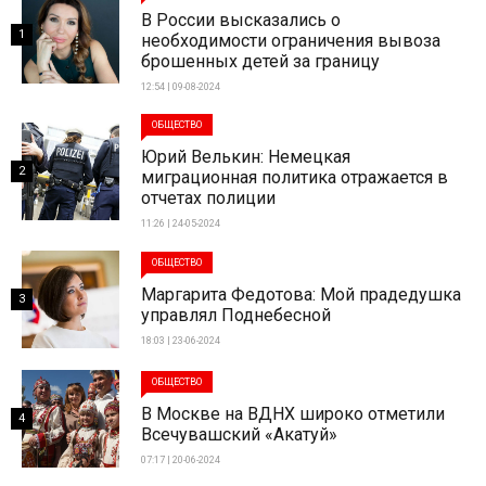
В России высказались о
1
необходимости ограничения вывоза
брошенных детей за границу
12:54 | 09-08-2024
ОБЩЕСТВО
Юрий Велькин: Немецкая
2
миграционная политика отражается в
отчетах полиции
11:26 | 24-05-2024
ОБЩЕСТВО
Маргарита Федотова: Мой прадедушка
3
управлял Поднебесной
18:03 | 23-06-2024
ОБЩЕСТВО
В Москве на ВДНХ широко отметили
4
Всечувашский «Акатуй»
07:17 | 20-06-2024