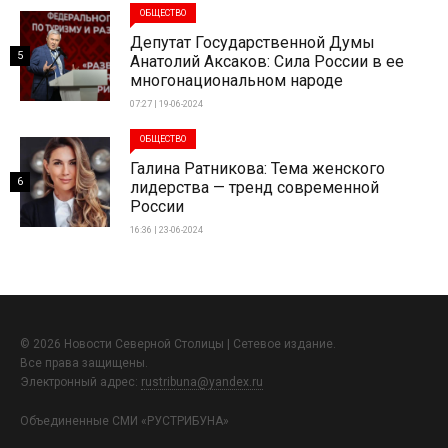
ОБЩЕСТВО
Депутат Государственной Думы
5
Анатолий Аксаков: Сила России в ее
многонациональном народе
07:27 | 19-06-2024
ОБЩЕСТВО
Галина Ратникова: Тема женского
6
лидерства — тренд современной
России
16:36 | 23-06-2024
© 2026 Новости Северной Столицы | Сетевое издание.
Все права защищены.
Электронный адрес:
rustribuna@yandex.ru
Объединенные СМИ «РУСТРИБУНА»