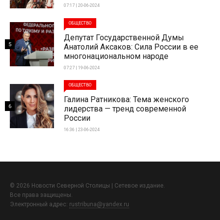
07:17 | 20-06-2024
ОБЩЕСТВО
Депутат Государственной Думы
5
Анатолий Аксаков: Сила России в ее
многонациональном народе
07:27 | 19-06-2024
ОБЩЕСТВО
Галина Ратникова: Тема женского
6
лидерства — тренд современной
России
16:36 | 23-06-2024
© 2026 Новости Северной Столицы | Сетевое издание.
Все права защищены.
Электронный адрес:
rustribuna@yandex.ru