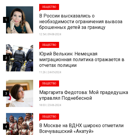
ОБЩЕСТВО
В России высказались о
1
необходимости ограничения вывоза
брошенных детей за границу
12:54 | 09-08-2024
ОБЩЕСТВО
Юрий Велькин: Немецкая
2
миграционная политика отражается в
отчетах полиции
11:26 | 24-05-2024
ОБЩЕСТВО
Маргарита Федотова: Мой прадедушка
3
управлял Поднебесной
18:03 | 23-06-2024
ОБЩЕСТВО
В Москве на ВДНХ широко отметили
4
Всечувашский «Акатуй»