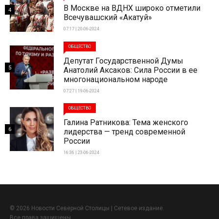
В Москве на ВДНХ широко отметили
4
Всечувашский «Акатуй»
07:17 | 20-06-2024
ОБЩЕСТВО
Депутат Государственной Думы
5
Анатолий Аксаков: Сила России в ее
многонациональном народе
07:27 | 19-06-2024
ОБЩЕСТВО
Галина Ратникова: Тема женского
6
лидерства — тренд современной
России
16:36 | 23-06-2024
© 2026 Новости Северной Столицы | Сетевое издание.
Все права защищены.