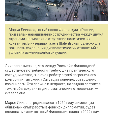
Марья Лиивала, новый посол Финляндии в России,
призвала к наращиванию сотрудничества между двумя
странами, несмотря на отсутствие политических
контактов. В интервью газете Iltalehti она подчеркнула
важность сохранения дипломатических отношений в
условиях изменившейся ситуации.
Лиивала отметила, что между Россией и Финляндией
существуют потребности, требующие практического
сотрудничества, включая работу служб пограничного
контроля и таможни. «Ситуация, конечно, совершенно
изменилась. Это сложно и непросто, но задача состоит в
том, чтобы сохранить дипломатические отношения», —
сказала она.
Марья Лиивала, родившаяся в 1964 году и имеющая
обширный опыт работы в финской дипломатии, будет
следовать курсу, который Финляндия взяла в 2022 году,