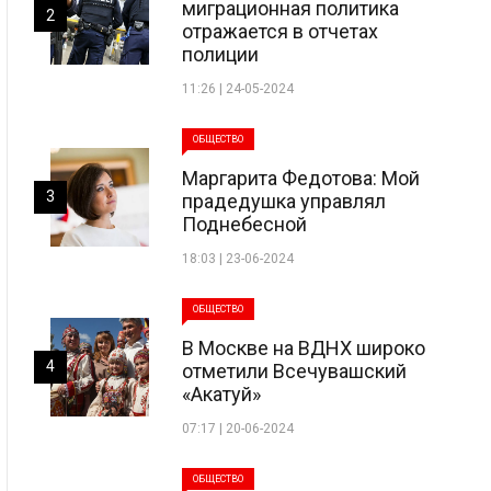
миграционная политика
2
отражается в отчетах
полиции
11:26 | 24-05-2024
ОБЩЕСТВО
Маргарита Федотова: Мой
3
прадедушка управлял
Поднебесной
18:03 | 23-06-2024
ОБЩЕСТВО
В Москве на ВДНХ широко
4
отметили Всечувашский
«Акатуй»
07:17 | 20-06-2024
ОБЩЕСТВО