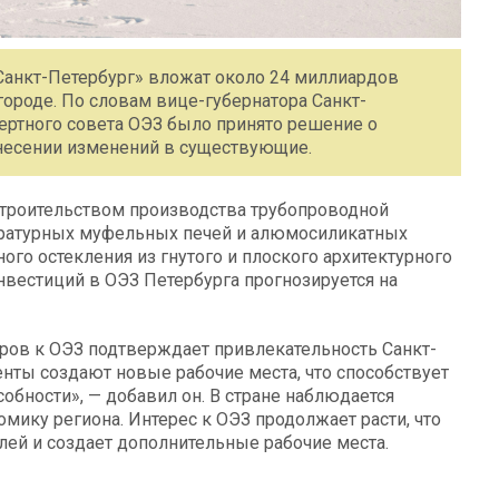
анкт-Петербург» вложат около 24 миллиардов
городе. По словам вице-губернатора Санкт-
ертного совета ОЭЗ было принято решение о
несении изменений в существующие.
 строительством производства трубопроводной
ературных муфельных печей и алюмосиликатных
ого остекления из гнутого и плоского архитектурного
вестиций в ОЭЗ Петербурга прогнозируется на
оров к ОЭЗ подтверждает привлекательность Санкт-
нты создают новые рабочие места, что способствует
бности», — добавил он. В стране наблюдается
ику региона. Интерес к ОЭЗ продолжает расти, что
ей и создает дополнительные рабочие места.