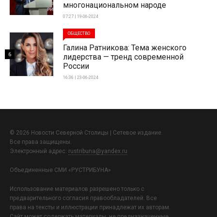
многонациональном народе
07:27 | 19-06-2024
ОБЩЕСТВО
Галина Ратникова: Тема женского
6
лидерства — тренд современной
России
16:36 | 23-06-2024
© 2026 Новости Северной Столицы | Сетевое издание.
Все права защищены.
Электронный адрес:
rustribuna@yandex.ru
Объединенные СМИ «РУСТРИБУНА»
Использование материалов разрешено только с
предварительного согласия правообладателей. Все
права на тексты и иллюстрации принадлежат их авторам.
Сайт может содержать материалы, не предназначенные