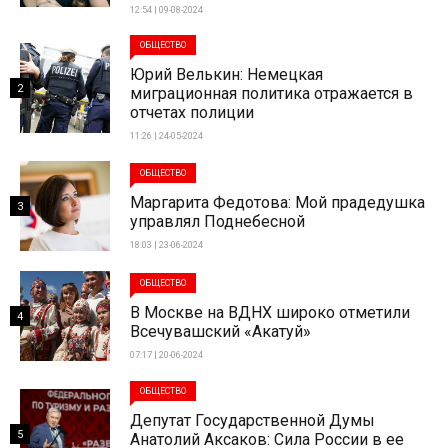
12:54 | 09-08-2024
ОБЩЕСТВО
Юрий Велькин: Немецкая
2
миграционная политика отражается в
отчетах полиции
11:26 | 24-05-2024
ОБЩЕСТВО
Маргарита Федотова: Мой прадедушка
3
управлял Поднебесной
18:03 | 23-06-2024
ОБЩЕСТВО
В Москве на ВДНХ широко отметили
4
Всечувашский «Акатуй»
07:17 | 20-06-2024
ОБЩЕСТВО
Депутат Государственной Думы
5
Анатолий Аксаков: Сила России в ее