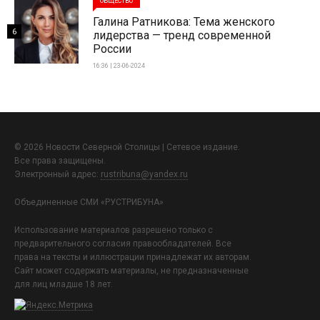
ОБЩЕСТВО
Галина Ратникова: Тема женского
6
лидерства — тренд современной
России
16:36 | 23-06-2024
© 2026 Новости Северной Столицы | Сетевое издание.
Все права защищены.
Электронный адрес:
rustribuna@yandex.ru
Объединенные СМИ «РУСТРИБУНА»
Использование материалов разрешено только с
предварительного согласия правообладателей. Все
права на тексты и иллюстрации принадлежат их авторам.
Сайт может содержать материалы, не предназначенные
для лиц младше 18 лет.