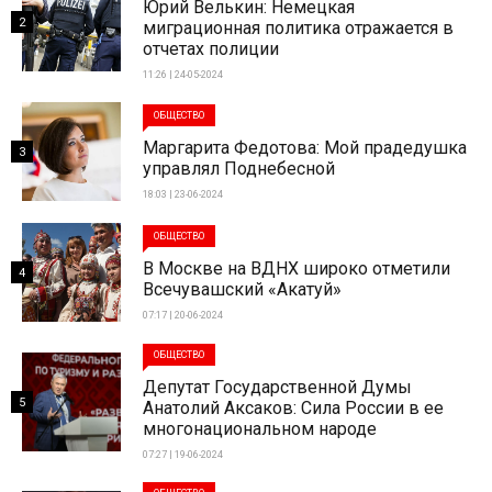
Юрий Велькин: Немецкая
2
миграционная политика отражается в
отчетах полиции
11:26 | 24-05-2024
ОБЩЕСТВО
Маргарита Федотова: Мой прадедушка
3
управлял Поднебесной
18:03 | 23-06-2024
ОБЩЕСТВО
В Москве на ВДНХ широко отметили
4
Всечувашский «Акатуй»
07:17 | 20-06-2024
ОБЩЕСТВО
Депутат Государственной Думы
5
Анатолий Аксаков: Сила России в ее
многонациональном народе
07:27 | 19-06-2024