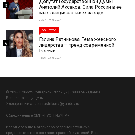
Депутат Государственной Думы
5
Анатолий Аксаков: Сила России в ее
многонациональном народе
07:27 | 19-06-2024
ОБЩЕСТВО
Галина Ратникова: Тема женского
6
лидерства — тренд современной
России
16:36 | 23-06-2024
© 2026 Новости Северной Столицы | Сетевое издание.
Все права защищены.
Электронный адрес:
rustribuna@yandex.ru
Объединенные СМИ «РУСТРИБУНА»
Использование материалов разрешено только с
предварительного согласия правообладателей. Все