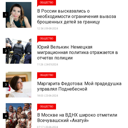
ОБЩЕСТВО
В России высказались о
1
необходимости ограничения вывоза
брошенных детей за границу
12:54 | 09-08-2024
ОБЩЕСТВО
Юрий Велькин: Немецкая
2
миграционная политика отражается в
отчетах полиции
11:26 | 24-05-2024
ОБЩЕСТВО
Маргарита Федотова: Мой прадедушка
3
управлял Поднебесной
18:03 | 23-06-2024
ОБЩЕСТВО
В Москве на ВДНХ широко отметили
4
Всечувашский «Акатуй»
07:17 | 20-06-2024