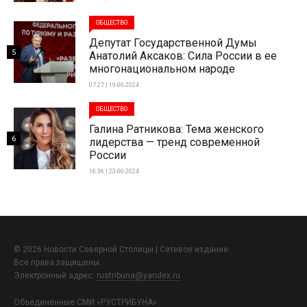
ОБЩЕСТВО
Депутат Государственной Думы
5
Анатолий Аксаков: Сила России в ее
многонациональном народе
07:27 | 19-06-2024
ОБЩЕСТВО
Галина Ратникова: Тема женского
6
лидерства — тренд современной
России
16:36 | 23-06-2024
© 2026 Новости Северной Столицы | Сетевое издание.
Все права защищены.
Электронный адрес:
rustribuna@yandex.ru
Объединенные СМИ «РУСТРИБУНА»