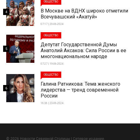
ОБЩЕСТВО
В Москве на ВДНХ широко отметили
4
Всечувашский «Акатуй»
07:17 | 20-06-2024
ОБЩЕСТВО
Депутат Государственной Думы
5
Анатолий Аксаков: Сила России в ее
многонациональном народе
07:27 | 19-06-2024
ОБЩЕСТВО
Галина Ратникова: Тема женского
6
лидерства — тренд современной
России
16:36 | 23-06-2024
© 2026 Новости Северной Столицы | Сетевое издание.