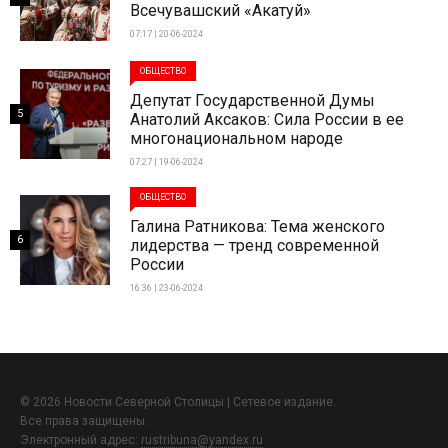
Всечувашский «Акатуй»
07:17 | 20-06-2024
ОБЩЕСТВО
Депутат Государственной Думы
5
Анатолий Аксаков: Сила России в ее
многонациональном народе
07:27 | 19-06-2024
ОБЩЕСТВО
Галина Ратникова: Тема женского
6
лидерства — тренд современной
России
16:36 | 23-06-2024
© 2026 Новости Северной Столицы | Сетевое издание.
Все права защищены.
Электронный адрес:
rustribuna@yandex.ru