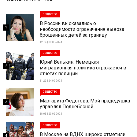
ОБЩЕСТВО
В России высказались о
1
необходимости ограничения вывоза
брошенных детей за границу
12:54 | 09-08-2024
ОБЩЕСТВО
Юрий Велькин: Немецкая
2
миграционная политика отражается в
отчетах полиции
11:26 | 24-05-2024
ОБЩЕСТВО
Маргарита Федотова: Мой прадедушка
3
управлял Поднебесной
18:03 | 23-06-2024
ОБЩЕСТВО
В Москве на ВДНХ широко отметили
4