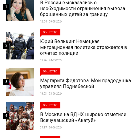
В России высказались о
1
необходимости ограничения вывоза
брошенных детей за границу
12:54 | 09-08-2024
ОБЩЕСТВО
Юрий Велькин: Немецкая
2
миграционная политика отражается в
отчетах полиции
11:26 | 24-05-2024
ОБЩЕСТВО
Маргарита Федотова: Мой прадедушка
3
управлял Поднебесной
18:03 | 23-06-2024
ОБЩЕСТВО
В Москве на ВДНХ широко отметили
4
Всечувашский «Акатуй»
07:17 | 20-06-2024