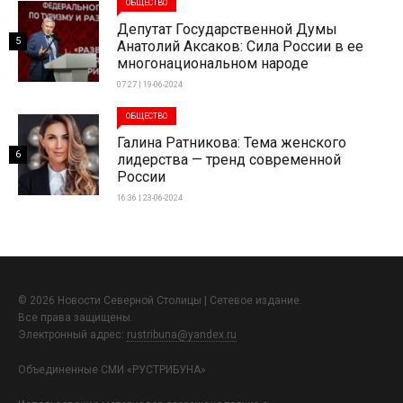
ОБЩЕСТВО
Депутат Государственной Думы
5
Анатолий Аксаков: Сила России в ее
многонациональном народе
07:27 | 19-06-2024
ОБЩЕСТВО
Галина Ратникова: Тема женского
6
лидерства — тренд современной
России
16:36 | 23-06-2024
© 2026 Новости Северной Столицы | Сетевое издание.
Все права защищены.
Электронный адрес:
rustribuna@yandex.ru
Объединенные СМИ «РУСТРИБУНА»