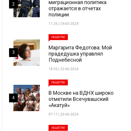
миграционная политика
2
отражается в отчетах
полиции
11:26 | 24-05-2024
ОБЩЕСТВО
Маргарита Федотова: Мой
3
прадедушка управлял
Поднебесной
18:03 | 23-06-2024
ОБЩЕСТВО
В Москве на ВДНХ широко
4
отметили Всечувашский
«Акатуй»
07:17 | 20-06-2024
ОБЩЕСТВО