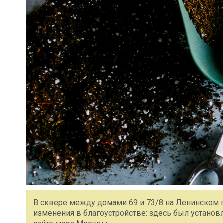
В сквере между домами 69 и 73/8 на Ленинском 
изменения в благоустройстве: здесь был установ