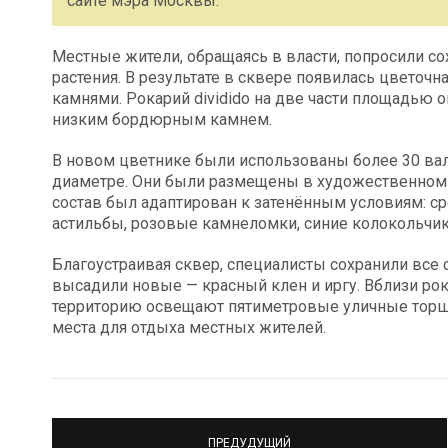
сайте мэра Москвы.
Местные жители, обращаясь в власти, попросили с
растения. В результате в сквере появилась цветоч
камнями. Рокарий dividido на две части площадью 
низким бордюрным камнем.
В новом цветнике были использованы более 30 вал
диаметре. Они были размещены в художественном 
состав был адаптирован к затенённым условиям: 
астильбы, розовые камнеломки, синие колокольчи
Благоустраивая сквер, специалисты сохранили все 
высадили новые — красный клен и иргу. Вблизи ро
территорию освещают пятиметровые уличные торш
места для отдыха местных жителей.
ПРЕДУДУЩИЙ