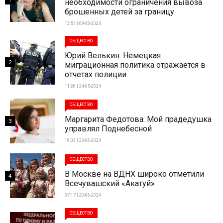
необходимости ограничения вывоза
брошенных детей за границу
12:54 | 09-08-2024
ОБЩЕСТВО
Юрий Велькин: Немецкая
2
миграционная политика отражается в
отчетах полиции
11:26 | 24-05-2024
ОБЩЕСТВО
Маргарита Федотова: Мой прадедушка
3
управлял Поднебесной
18:03 | 23-06-2024
ОБЩЕСТВО
В Москве на ВДНХ широко отметили
4
Всечувашский «Акатуй»
07:17 | 20-06-2024
ОБЩЕСТВО