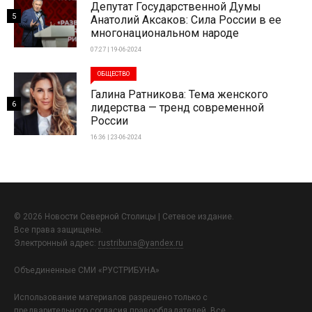
Депутат Государственной Думы
5
Анатолий Аксаков: Сила России в ее
многонациональном народе
07:27 | 19-06-2024
ОБЩЕСТВО
Галина Ратникова: Тема женского
6
лидерства — тренд современной
России
16:36 | 23-06-2024
© 2026 Новости Северной Столицы | Сетевое издание.
Все права защищены.
Электронный адрес:
rustribuna@yandex.ru
Объединенные СМИ «РУСТРИБУНА»
Использование материалов разрешено только с
предварительного согласия правообладателей. Все