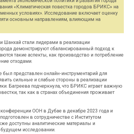
амента экономической политики и развития города
вания «Климатическая повестка городов БРИКС» на
менных условиях». Исследование включает оценку
 пяти основным направлениям, влияющим на
 и Шанхай стали лидерами в реализации
 города демонстрируют сбалансированный подход к
аются такие аспекты, как производство и потребление
ение отходами.
же был представлен онлайн-инструментарий для
явить сильные и слабые стороны в реализации
ики. Багреева подчеркнула, что БРИКС играет важную
вестки, так как в странах объединения проживает
конференции ООН в Дубае в декабре 2023 года и
подготовлен в сотрудничестве с Институтом
акже доступны аналитические материалы и
 будущем исследовании.