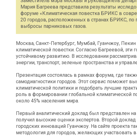
Заместитель мэра Москвы и руководитель департ
Мария Багреева представила результаты исследо
форуме «Климатическая повестка БРИКС в совре
20 городов, расположенных в странах БРИКС, по
выбросы парниковых газов.
Москва, Санкт-Петербург, Мумбай, Гуанчжоу, Пекин
климатической повестки. Согласно Багреевой, эти
устойчивому развитию. В исследовании рассматрив
энергии, транспорт, зеленые пространства и управл
Презентация состоялась в рамках форума, где так
самодиагностики городов. Этот сервис поможет вы
климатической политики и подобрать лучшие практ
роль в формировании глобальной климатической по
около 45% населения мира.
Первый аналитический доклад был представлен на 
получил высокие оценки экспертов. Второй доклад 
городских инноваций Гуанчжоу. На сайте проекта т
методология для городов, желающих участвовать в