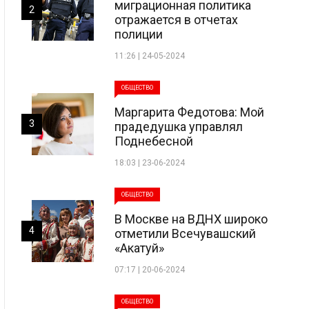
миграционная политика
2
отражается в отчетах
полиции
11:26 | 24-05-2024
ОБЩЕСТВО
Маргарита Федотова: Мой
3
прадедушка управлял
Поднебесной
18:03 | 23-06-2024
ОБЩЕСТВО
В Москве на ВДНХ широко
4
отметили Всечувашский
«Акатуй»
07:17 | 20-06-2024
ОБЩЕСТВО