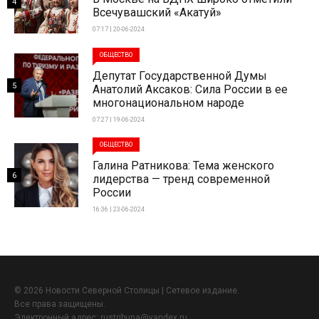
4
Всечувашский «Акатуй»
07:17 | 20-06-2024
ОБЩЕСТВО
Депутат Государственной Думы
5
Анатолий Аксаков: Сила России в ее
многонациональном народе
07:27 | 19-06-2024
ОБЩЕСТВО
Галина Ратникова: Тема женского
6
лидерства — тренд современной
России
16:36 | 23-06-2024
© 2026 Новости Северной Столицы | Сетевое издание.
Все права защищены.
Электронный адрес:
rustribuna@yandex.ru