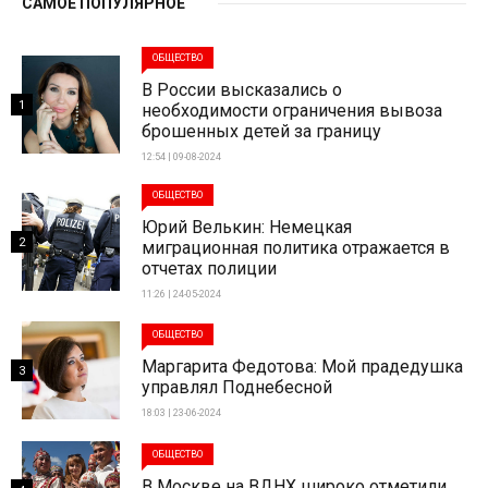
САМОЕ ПОПУЛЯРНОЕ
ОБЩЕСТВО
В России высказались о
1
необходимости ограничения вывоза
брошенных детей за границу
12:54 | 09-08-2024
ОБЩЕСТВО
Юрий Велькин: Немецкая
2
миграционная политика отражается в
отчетах полиции
11:26 | 24-05-2024
ОБЩЕСТВО
Маргарита Федотова: Мой прадедушка
3
управлял Поднебесной
18:03 | 23-06-2024
ОБЩЕСТВО
В Москве на ВДНХ широко отметили