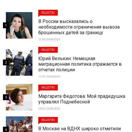
ОБЩЕСТВО
В России высказались о
1
необходимости ограничения вывоза
брошенных детей за границу
12:54 | 09-08-2024
ОБЩЕСТВО
Юрий Велькин: Немецкая
2
миграционная политика отражается в
отчетах полиции
11:26 | 24-05-2024
ОБЩЕСТВО
Маргарита Федотова: Мой прадедушка
3
управлял Поднебесной
18:03 | 23-06-2024
ОБЩЕСТВО
В Москве на ВДНХ широко отметили
4