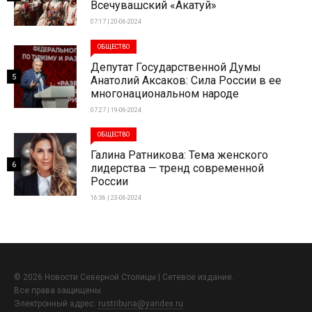
Всечувашский «Акатуй»
07:17 | 20-06-2024
ОБЩЕСТВО
Депутат Государственной Думы
5
Анатолий Аксаков: Сила России в ее
многонациональном народе
07:27 | 19-06-2024
ОБЩЕСТВО
Галина Ратникова: Тема женского
6
лидерства — тренд современной
России
16:36 | 23-06-2024
© 2026 Новости Северной Столицы | Сетевое издание.
Все права защищены.
Электронный адрес:
rustribuna@yandex.ru