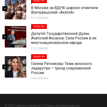
ОБЩЕСТВО
В Москве на ВДНХ широко отметили
4
Всечувашский «Акатуй»
07:17 | 20-06-2024
ОБЩЕСТВО
Депутат Государственной Думы
5
Анатолий Аксаков: Сила России в ее
многонациональном народе
07:27 | 19-06-2024
ОБЩЕСТВО
Галина Ратникова: Тема женского
6
лидерства — тренд современной
России
16:36 | 23-06-2024
© 2026 Новости Северной Столицы | Сетевое издание.