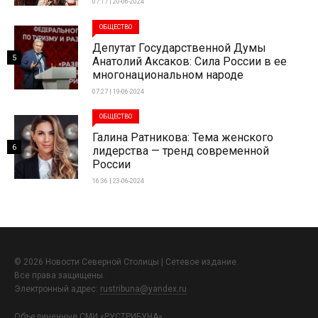
07:17 | 20-06-2024
ОБЩЕСТВО
Депутат Государственной Думы
5
Анатолий Аксаков: Сила России в ее
многонациональном народе
07:27 | 19-06-2024
ОБЩЕСТВО
Галина Ратникова: Тема женского
6
лидерства — тренд современной
России
16:36 | 23-06-2024
© 2026 Новости Северной Столицы | Сетевое издание.
Все права защищены.
Электронный адрес:
rustribuna@yandex.ru
Объединенные СМИ «РУСТРИБУНА»