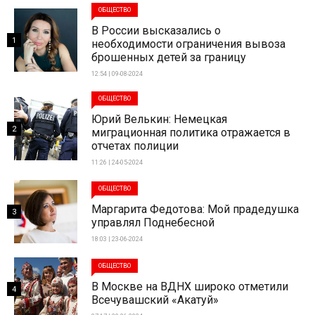
ОБЩЕСТВО
В России высказались о
1
необходимости ограничения вывоза
брошенных детей за границу
12:54 | 09-08-2024
ОБЩЕСТВО
Юрий Велькин: Немецкая
2
миграционная политика отражается в
отчетах полиции
11:26 | 24-05-2024
ОБЩЕСТВО
Маргарита Федотова: Мой прадедушка
3
управлял Поднебесной
18:03 | 23-06-2024
ОБЩЕСТВО
В Москве на ВДНХ широко отметили
4
Всечувашский «Акатуй»