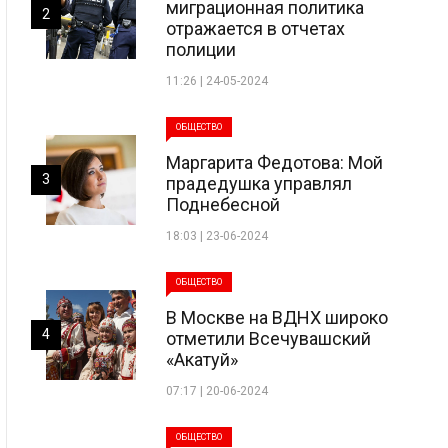
миграционная политика
2
отражается в отчетах
полиции
11:26 | 24-05-2024
ОБЩЕСТВО
Маргарита Федотова: Мой
3
прадедушка управлял
Поднебесной
18:03 | 23-06-2024
ОБЩЕСТВО
В Москве на ВДНХ широко
4
отметили Всечувашский
«Акатуй»
07:17 | 20-06-2024
ОБЩЕСТВО