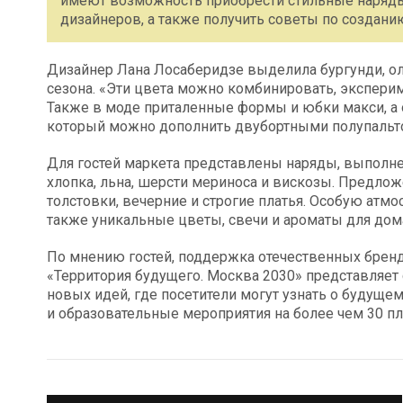
имеют возможность приобрести стильные наряды
дизайнеров, а также получить советы по создани
Дизайнер Лана Лосаберидзе выделила бургунди, о
сезона. «Эти цвета можно комбинировать, эксперим
Также в моде приталенные формы и юбки макси, а
который можно дополнить двубортными полупальт
Для гостей маркета представлены наряды, выполн
хлопка, льна, шерсти мериноса и вискозы. Предл
толстовки, вечерние и строгие платья. Особую атмо
также уникальные цветы, свечи и ароматы для дом
По мнению гостей, поддержка отечественных брен
«Территория будущего. Москва 2030» представляет
новых идей, где посетители могут узнать о будуще
и образовательные мероприятия на более чем 30 п