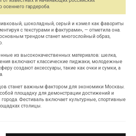
 от известных и начинающих российских
ю осеннего гардероба.
ливковый, шоколадный, серый и кэмел как фавориты
ентируя с текстурами и фактурами», — отметила она.
 основным трендом станет многослойный образ,
о.
енные из высококачественных материалов: шелка,
ожения включают классические пиджаки, молодежные
сферу создают аксессуары, такие как очки и сумки, а
а.
дов станет важным фактором для экономики Москвы.
 собой площадку для демонстрации достижений и
м города. Фестиваль включает культурные, спортивные
лощадках столицы.