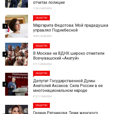
отчетах полиции
11:26 | 24-05-2024
ОБЩЕСТВО
Маргарита Федотова: Мой прадедушка
3
управлял Поднебесной
18:03 | 23-06-2024
ОБЩЕСТВО
В Москве на ВДНХ широко отметили
4
Всечувашский «Акатуй»
07:17 | 20-06-2024
ОБЩЕСТВО
Депутат Государственной Думы
5
Анатолий Аксаков: Сила России в ее
многонациональном народе
07:27 | 19-06-2024
ОБЩЕСТВО
Галина Ратникова: Тема женского