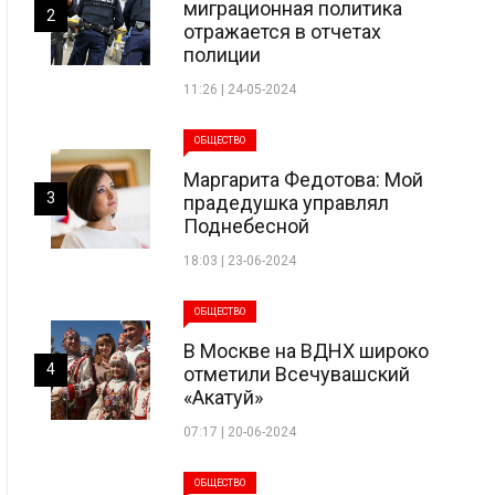
миграционная политика
2
отражается в отчетах
полиции
11:26 | 24-05-2024
ОБЩЕСТВО
Маргарита Федотова: Мой
3
прадедушка управлял
Поднебесной
18:03 | 23-06-2024
ОБЩЕСТВО
В Москве на ВДНХ широко
4
отметили Всечувашский
«Акатуй»
07:17 | 20-06-2024
ОБЩЕСТВО