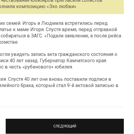
ля чествования юбиляров пригласили солистов
сполнили композицию «Эхо любви».
их семей. Игорь и Людмила встретились перед
тье к маме Игоря. Спустя время, перед отправкой
обираться в ЗАГС. «Подали заявление, а после рейса
комстве.
ли увидеть запись акта гражданского состояния о
иси 40 лет назад. Губернатор Камчатского края
 в честь «рубинового» юбилея.
я. Спустя 40 лет они вновь поставили подписи в
лейного брака, который стал 9-й актовой записью в
СЛЕДУЮЩИЙ