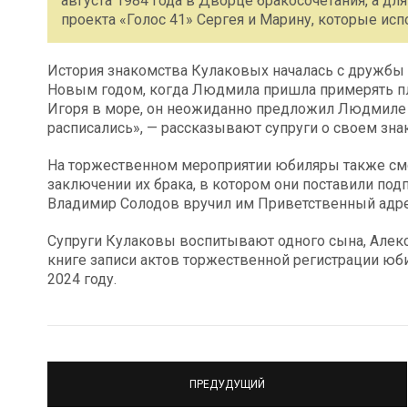
августа 1984 года в Дворце бракосочетания, а д
проекта «Голос 41» Сергея и Марину, которые и
История знакомства Кулаковых началась с дружбы 
Новым годом, когда Людмила пришла примерять пла
Игоря в море, он неожиданно предложил Людмиле с
расписались», — рассказывают супруги о своем зна
На торжественном мероприятии юбиляры также смог
заключении их брака, в котором они поставили подп
Владимир Солодов вручил им Приветственный адрес
Супруги Кулаковы воспитывают одного сына, Алексе
книге записи актов торжественной регистрации юби
2024 году.
ПРЕДУДУЩИЙ