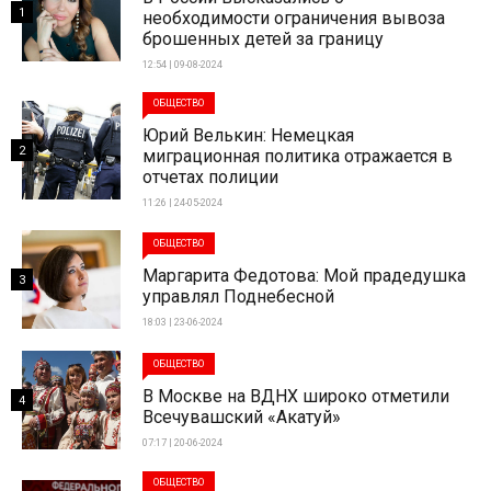
1
необходимости ограничения вывоза
брошенных детей за границу
12:54 | 09-08-2024
ОБЩЕСТВО
Юрий Велькин: Немецкая
2
миграционная политика отражается в
отчетах полиции
11:26 | 24-05-2024
ОБЩЕСТВО
Маргарита Федотова: Мой прадедушка
3
управлял Поднебесной
18:03 | 23-06-2024
ОБЩЕСТВО
В Москве на ВДНХ широко отметили
4
Всечувашский «Акатуй»
07:17 | 20-06-2024
ОБЩЕСТВО