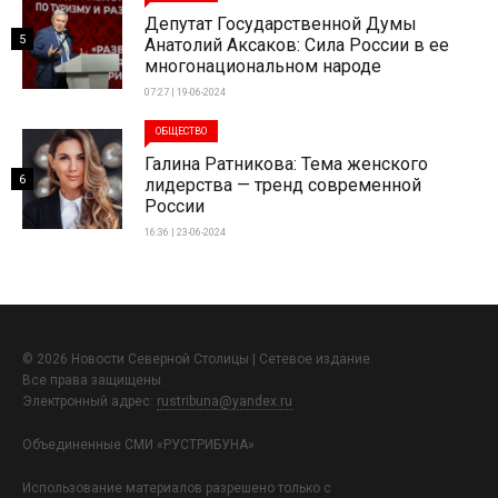
Депутат Государственной Думы
5
Анатолий Аксаков: Сила России в ее
многонациональном народе
07:27 | 19-06-2024
ОБЩЕСТВО
Галина Ратникова: Тема женского
6
лидерства — тренд современной
России
16:36 | 23-06-2024
© 2026 Новости Северной Столицы | Сетевое издание.
Все права защищены.
Электронный адрес:
rustribuna@yandex.ru
Объединенные СМИ «РУСТРИБУНА»
Использование материалов разрешено только с