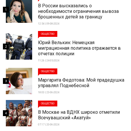
В России высказались о
1
необходимости ограничения вывоза
брошенных детей за границу
12:54 | 09-08-2024
ОБЩЕСТВО
Юрий Велькин: Немецкая
2
миграционная политика отражается в
отчетах полиции
11:26 | 24-05-2024
ОБЩЕСТВО
Маргарита Федотова: Мой прадедушка
3
управлял Поднебесной
18:03 | 23-06-2024
ОБЩЕСТВО
В Москве на ВДНХ широко отметили
4
Всечувашский «Акатуй»
07:17 | 20-06-2024