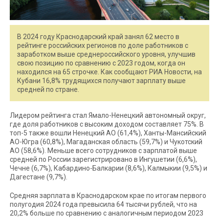
В 2024 году Краснодарский край занял 62 место в
рейтинге российских регионов по доле работников с
заработком выше среднероссийского уровня, улучшив
свою позицию по сравнению с 2023 годом, когда он
находился на 65 строчке. Как сообщают РИА Новости, на
Кубани 16,8% трудящихся получают зарплату выше
средней по стране.
Лидером рейтинга стал Ямало-Ненецкий автономный округ,
где доля работников с высоким доходом составляет 75%. В
топ-5 также вошли Ненецкий АО (61,4%), Ханты-Мансийский
АО-Югра (60,8%), Магаданская область (59,7%) и Чукотский
АО (58,6%). Меньше всего сотрудников с зарплатой выше
средней по России зарегистрировано в Ингушетии (6,6%),
Чечне (6,7%), Кабардино-Балкарии (8,6%), Калмыкии (9,5%) и
Дагестане (9,7%).
Средняя зарплата в Краснодарском крае по итогам первого
полугодия 2024 года превысила 64 тысячи рублей, что на
20,2% больше по сравнению с аналогичным периодом 2023