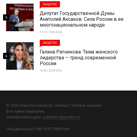
ОБЩЕСТВО
Депутат Государственной Думы
5
Анатолий Аксаков: Сила России в ее
многонациональном народе
07:27 | 19-06-2024
ОБЩЕСТВО
Галина Ратникова: Тема женского
6
лидерства — тренд современной
России
16:36 | 23-06-2024
© 2026 Новости Северной Столицы | Сетевое издание.
Все права защищены.
Электронный адрес:
rustribuna@yandex.ru
Объединенные СМИ «РУСТРИБУНА»