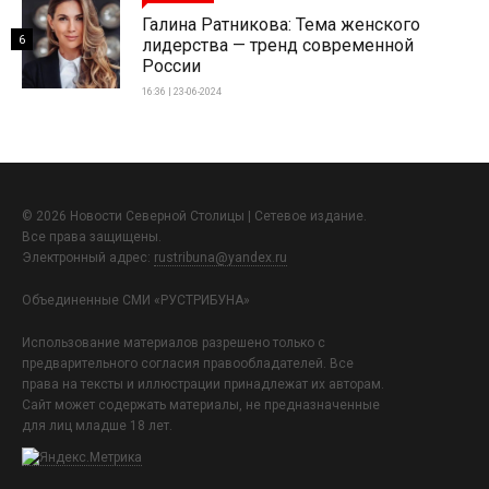
Галина Ратникова: Тема женского
6
лидерства — тренд современной
России
16:36 | 23-06-2024
© 2026 Новости Северной Столицы | Сетевое издание.
Все права защищены.
Электронный адрес:
rustribuna@yandex.ru
Объединенные СМИ «РУСТРИБУНА»
Использование материалов разрешено только с
предварительного согласия правообладателей. Все
права на тексты и иллюстрации принадлежат их авторам.
Сайт может содержать материалы, не предназначенные
для лиц младше 18 лет.