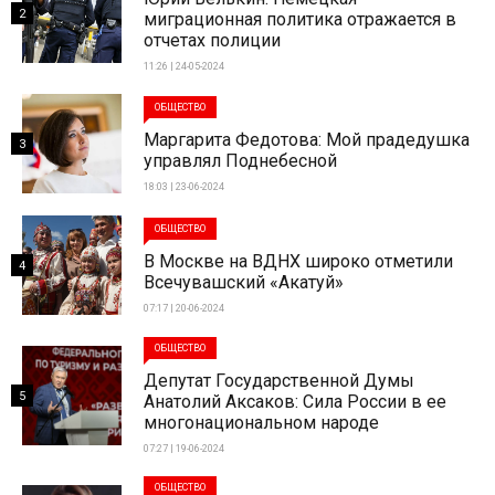
2
миграционная политика отражается в
отчетах полиции
11:26 | 24-05-2024
ОБЩЕСТВО
Маргарита Федотова: Мой прадедушка
3
управлял Поднебесной
18:03 | 23-06-2024
ОБЩЕСТВО
В Москве на ВДНХ широко отметили
4
Всечувашский «Акатуй»
07:17 | 20-06-2024
ОБЩЕСТВО
Депутат Государственной Думы
5
Анатолий Аксаков: Сила России в ее
многонациональном народе
07:27 | 19-06-2024
ОБЩЕСТВО