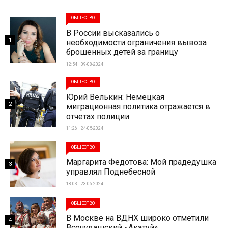
ОБЩЕСТВО
В России высказались о
1
необходимости ограничения вывоза
брошенных детей за границу
12:54 | 09-08-2024
ОБЩЕСТВО
Юрий Велькин: Немецкая
2
миграционная политика отражается в
отчетах полиции
11:26 | 24-05-2024
ОБЩЕСТВО
Маргарита Федотова: Мой прадедушка
3
управлял Поднебесной
18:03 | 23-06-2024
ОБЩЕСТВО
В Москве на ВДНХ широко отметили
4
Всечувашский «Акатуй»