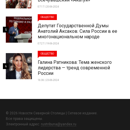
07:17 | 20-06-2024
ОБЩЕСТВО
Депутат Государственной Думы
5
Анатолий Аксаков: Сила России в ее
многонациональном народе
07:27 | 19-06-2024
ОБЩЕСТВО
Галина Ратникова: Тема женского
6
лидерства — тренд современной
России
16:36 | 23-06-2024
© 2026 Новости Северной Столицы | Сетевое издание.
Все права защищены.
Электронный адрес:
rustribuna@yandex.ru