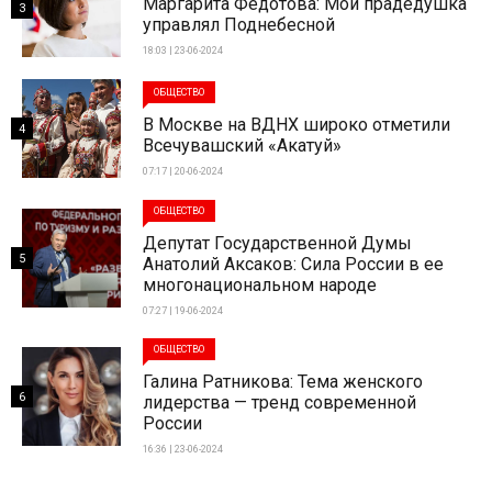
Маргарита Федотова: Мой прадедушка
3
управлял Поднебесной
18:03 | 23-06-2024
ОБЩЕСТВО
В Москве на ВДНХ широко отметили
4
Всечувашский «Акатуй»
07:17 | 20-06-2024
ОБЩЕСТВО
Депутат Государственной Думы
5
Анатолий Аксаков: Сила России в ее
многонациональном народе
07:27 | 19-06-2024
ОБЩЕСТВО
Галина Ратникова: Тема женского
6
лидерства — тренд современной
России
16:36 | 23-06-2024