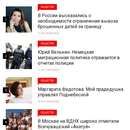
ОБЩЕСТВО
В России высказались о
1
необходимости ограничения вывоза
брошенных детей за границу
12:54 | 09-08-2024
ОБЩЕСТВО
Юрий Велькин: Немецкая
2
миграционная политика отражается в
отчетах полиции
11:26 | 24-05-2024
ОБЩЕСТВО
Маргарита Федотова: Мой прадедушка
3
управлял Поднебесной
18:03 | 23-06-2024
ОБЩЕСТВО
В Москве на ВДНХ широко отметили
4
Всечувашский «Акатуй»