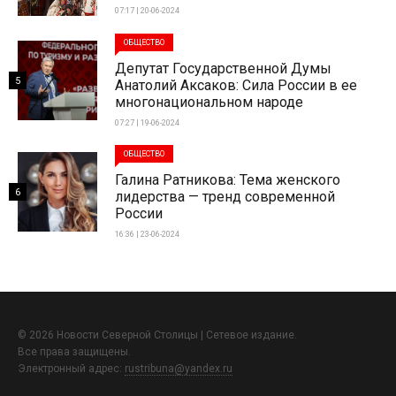
07:17 | 20-06-2024
ОБЩЕСТВО
Депутат Государственной Думы
5
Анатолий Аксаков: Сила России в ее
многонациональном народе
07:27 | 19-06-2024
ОБЩЕСТВО
Галина Ратникова: Тема женского
6
лидерства — тренд современной
России
16:36 | 23-06-2024
© 2026 Новости Северной Столицы | Сетевое издание.
Все права защищены.
Электронный адрес:
rustribuna@yandex.ru