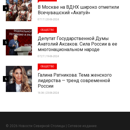
В Москве на ВДНХ широко отметили
4
Всечувашский «Акатуй»
07:17 | 20-06-2024
ОБЩЕСТВО
Депутат Государственной Думы
5
Анатолий Аксаков: Сила России в ее
многонациональном народе
07:27 | 19-06-2024
ОБЩЕСТВО
Галина Ратникова: Тема женского
6
лидерства — тренд современной
России
16:36 | 23-06-2024
© 2026 Новости Северной Столицы | Сетевое издание.