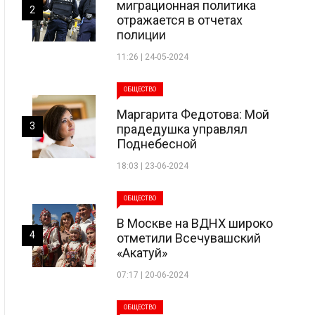
миграционная политика
2
отражается в отчетах
полиции
11:26 | 24-05-2024
ОБЩЕСТВО
Маргарита Федотова: Мой
3
прадедушка управлял
Поднебесной
18:03 | 23-06-2024
ОБЩЕСТВО
В Москве на ВДНХ широко
4
отметили Всечувашский
«Акатуй»
07:17 | 20-06-2024
ОБЩЕСТВО