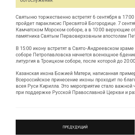
богослужения.
Святыню торжественно встретят 6 сентября в 17:00
пройдет параклисис Пресвятой Богородице. 7 сентяб
Камчатском Морском соборе, а в 10:00 верующие от
памятника Святым Первоверховным апостолам Пет
В 15:00 икону встретят в Свято-Андреевском храме
соборе Петропавловска начнется всенощное бдение.
литургия в Троицком соборе, после которой до 20:
Казанская икона Божией Матери, написанная примерн
Всероссийское принесение иконы проходит по бла
всея Руси Кирилла. Это мероприятие стало важной 
при поддержке Русской Православной Церкви и ра
ПРЕДУДУЩИЙ