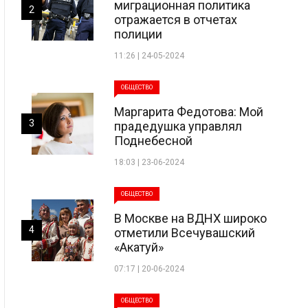
миграционная политика
2
отражается в отчетах
полиции
11:26 | 24-05-2024
ОБЩЕСТВО
Маргарита Федотова: Мой
3
прадедушка управлял
Поднебесной
18:03 | 23-06-2024
ОБЩЕСТВО
В Москве на ВДНХ широко
4
отметили Всечувашский
«Акатуй»
07:17 | 20-06-2024
ОБЩЕСТВО