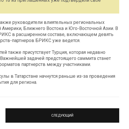
о 18 из приглашенных уже подтвердили свое
 также руководители влиятельных региональных
 Америки, Ближнего Востока и Юго-Восточной Азии. В
БРИКС в расширенном составе, включающем девять
арств-партнеров БРИКС уже ведется.
ей также присутствует Турция, которая недавно
 Важнейшей задачей предстоящего саммита станет
форматов партнерств между участниками.
улы в Татарстане начнутся раньше из-за проведения
тия для региона.
СЛЕДУЮЩИЙ