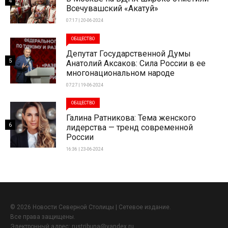
4
Всечувашский «Акатуй»
07:17 | 20-06-2024
ОБЩЕСТВО
Депутат Государственной Думы
5
Анатолий Аксаков: Сила России в ее
многонациональном народе
07:27 | 19-06-2024
ОБЩЕСТВО
Галина Ратникова: Тема женского
6
лидерства — тренд современной
России
16:36 | 23-06-2024
© 2026 Новости Северной Столицы | Сетевое издание.
Все права защищены.
Электронный адрес:
rustribuna@yandex.ru