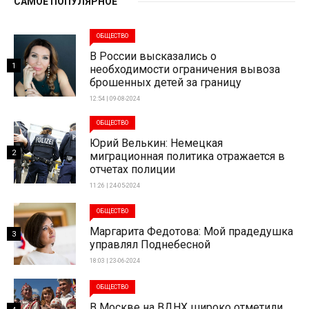
САМОЕ ПОПУЛЯРНОЕ
ОБЩЕСТВО
В России высказались о
1
необходимости ограничения вывоза
брошенных детей за границу
12:54 | 09-08-2024
ОБЩЕСТВО
Юрий Велькин: Немецкая
2
миграционная политика отражается в
отчетах полиции
11:26 | 24-05-2024
ОБЩЕСТВО
Маргарита Федотова: Мой прадедушка
3
управлял Поднебесной
18:03 | 23-06-2024
ОБЩЕСТВО
В Москве на ВДНХ широко отметили