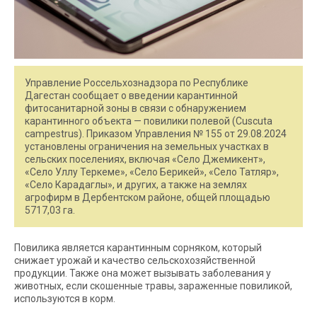
Управление Россельхознадзора по Республике
Дагестан сообщает о введении карантинной
фитосанитарной зоны в связи с обнаружением
карантинного объекта — повилики полевой (Cuscuta
campestrus). Приказом Управления № 155 от 29.08.2024
установлены ограничения на земельных участках в
сельских поселениях, включая «Село Джемикент»,
«Село Уллу Теркеме», «Село Берикей», «Село Татляр»,
«Село Карадаглы», и других, а также на землях
агрофирм в Дербентском районе, общей площадью
5717,03 га.
Повилика является карантинным сорняком, который
снижает урожай и качество сельскохозяйственной
продукции. Также она может вызывать заболевания у
животных, если скошенные травы, зараженные повиликой,
используются в корм.