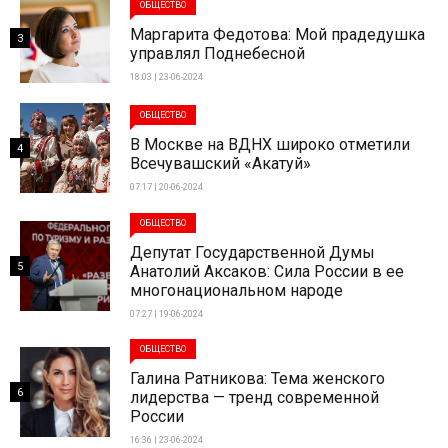
ОБЩЕСТВО
Маргарита Федотова: Мой прадедушка
3
управлял Поднебесной
18:03 | 23-06-2024
ОБЩЕСТВО
В Москве на ВДНХ широко отметили
4
Всечувашский «Акатуй»
07:17 | 20-06-2024
ОБЩЕСТВО
Депутат Государственной Думы
5
Анатолий Аксаков: Сила России в ее
многонациональном народе
07:27 | 19-06-2024
ОБЩЕСТВО
Галина Ратникова: Тема женского
6
лидерства — тренд современной
России
16:36 | 23-06-2024