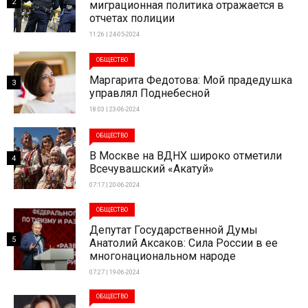
2
миграционная политика отражается в
отчетах полиции
11:26 | 24-05-2024
ОБЩЕСТВО
Маргарита Федотова: Мой прадедушка
3
управлял Поднебесной
18:03 | 23-06-2024
ОБЩЕСТВО
В Москве на ВДНХ широко отметили
4
Всечувашский «Акатуй»
07:17 | 20-06-2024
ОБЩЕСТВО
Депутат Государственной Думы
5
Анатолий Аксаков: Сила России в ее
многонациональном народе
07:27 | 19-06-2024
ОБЩЕСТВО