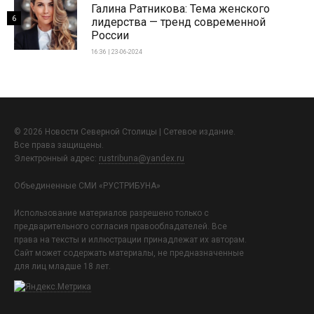
Галина Ратникова: Тема женского
6
лидерства — тренд современной
России
16:36 | 23-06-2024
© 2026 Новости Северной Столицы | Сетевое издание.
Все права защищены.
Электронный адрес:
rustribuna@yandex.ru
Объединенные СМИ «РУСТРИБУНА»
Использование материалов разрешено только с
предварительного согласия правообладателей. Все
права на тексты и иллюстрации принадлежат их авторам.
Сайт может содержать материалы, не предназначенные
для лиц младше 18 лет.