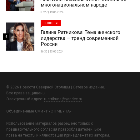
многонациональном народе
07:27 | 19-06-2024
ОБЩЕСТВО
Галина Ратникова: Тема женского
6
лидерства — тренд современной
России
16:36 | 23-06-2024
© 2026 Новости Северной Столицы | Сетевое издание.
Все права защищены.
Электронный адрес:
rustribuna@yandex.ru
Объединенные СМИ «РУСТРИБУНА»
Использование материалов разрешено только с
предварительного согласия правообладателей. Все
права на тексты и иллюстрации принадлежат их авторам.