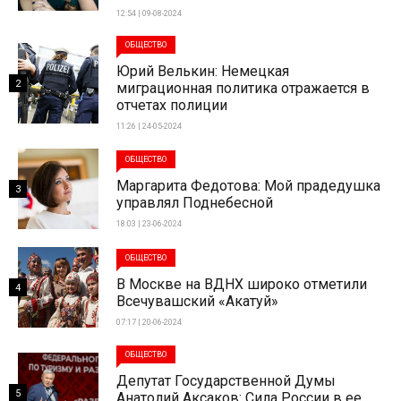
12:54 | 09-08-2024
ОБЩЕСТВО
Юрий Велькин: Немецкая
2
миграционная политика отражается в
отчетах полиции
11:26 | 24-05-2024
ОБЩЕСТВО
Маргарита Федотова: Мой прадедушка
3
управлял Поднебесной
18:03 | 23-06-2024
ОБЩЕСТВО
В Москве на ВДНХ широко отметили
4
Всечувашский «Акатуй»
07:17 | 20-06-2024
ОБЩЕСТВО
Депутат Государственной Думы
5
Анатолий Аксаков: Сила России в ее