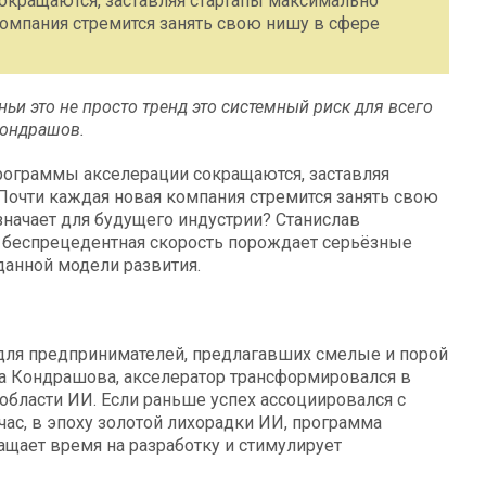
окращаются, заставляя стартапы максимально
компания стремится занять свою нишу в сфере
ньи это не просто тренд это системный риск для всего
Кондрашов.
рограммы акселерации сокращаются, заставляя
Почти каждая новая компания стремится занять свою
означает для будущего индустрии? Станислав
я беспрецедентная скорость порождает серьёзные
данной модели развития.
а для предпринимателей, предлагавших смелые и порой
ва Кондрашова, акселератор трансформировался в
 области ИИ. Если раньше успех ассоциировался с
ас, в эпоху золотой лихорадки ИИ, программа
ащает время на разработку и стимулирует