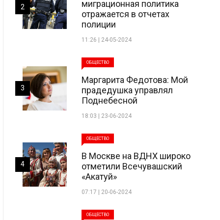
миграционная политика
2
отражается в отчетах
полиции
11:26 | 24-05-2024
ОБЩЕСТВО
Маргарита Федотова: Мой
3
прадедушка управлял
Поднебесной
18:03 | 23-06-2024
ОБЩЕСТВО
В Москве на ВДНХ широко
4
отметили Всечувашский
«Акатуй»
07:17 | 20-06-2024
ОБЩЕСТВО