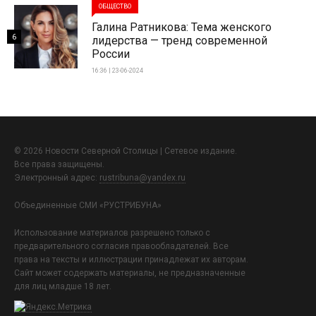
ОБЩЕСТВО
Галина Ратникова: Тема женского
6
лидерства — тренд современной
России
16:36 | 23-06-2024
© 2026 Новости Северной Столицы | Сетевое издание.
Все права защищены.
Электронный адрес:
rustribuna@yandex.ru
Объединенные СМИ «РУСТРИБУНА»
Использование материалов разрешено только с
предварительного согласия правообладателей. Все
права на тексты и иллюстрации принадлежат их авторам.
Сайт может содержать материалы, не предназначенные
для лиц младше 18 лет.