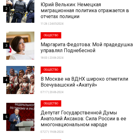
Юрий Велькин: Немецкая
2
миграционная политика отражается в
отчетах полиции
11:26 | 24-05-2024
ОБЩЕСТВО
Маргарита Федотова: Мой прадедушка
3
управлял Поднебесной
18:03 | 23-06-2024
ОБЩЕСТВО
В Москве на ВДНХ широко отметили
4
Всечувашский «Акатуй»
07:17 | 20-06-2024
ОБЩЕСТВО
Депутат Государственной Думы
5
Анатолий Аксаков: Сила России в ее
многонациональном народе
07:27 | 19-06-2024