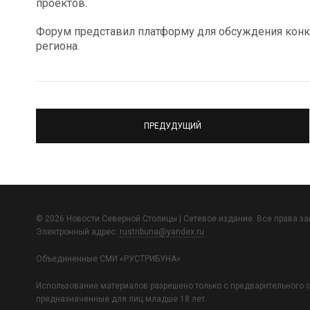
проектов.
Форум представил платформу для обсуждения конк
региона.
ПРЕДУДУЩИЙ
© 2026 Новости Северной Столицы | Сетевое издание. Все права з
Электронный адрес:
rustribuna@yandex.ru
Объединенные СМИ «РУСТРИБУНА»
Использование материалов разрешено только с предварительного с
предназначенные для лиц младше 18 лет.