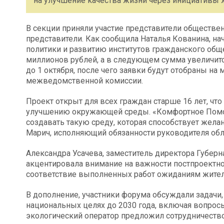
на улучшение качества жизни через инициативы 
В секции приняли участие представители обществе
представители. Как сообщила Наталья Кованина, н
политики и развитию институтов гражданского обще
миллионов рублей, а в следующем сумма увеличитс
до 1 октября, после чего заявки будут отобраны н
межведомственной комиссии.
Проект открыт для всех граждан старше 16 лет, ч
улучшению окружающей среды. «Комфортное Помо
создавать такую среду, которая способствует жела
Марич, исполняющий обязанности руководителя обл
Александра Усачева, заместитель директора Губерн
акцентировала внимание на важности постпроектно
соответствие выполненных работ ожиданиям жител
В дополнение, участники форума обсуждали задачи,
национальных целях до 2030 года, включая вопросы
экологический оператор предложил сотрудничеств