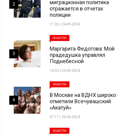
миграционная политика
2
отражается в отчетах
полиции
11:26 | 24-05-2024
ОБЩЕСТВО
Маргарита Федотова: Мой
3
прадедушка управлял
Поднебесной
18:03 | 23-06-2024
ОБЩЕСТВО
В Москве на ВДНХ широко
4
отметили Всечувашский
«Акатуй»
07:17 | 20-06-2024
ОБЩЕСТВО