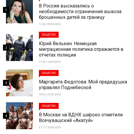
В России высказались о
1
необходимости ограничения вывоза
брошенных детей за границу
12:54 | 09-08-2024
ОБЩЕСТВО
Юрий Велькин: Немецкая
2
миграционная политика отражается в
отчетах полиции
11:26 | 24-05-2024
ОБЩЕСТВО
Маргарита Федотова: Мой прадедушка
3
управлял Поднебесной
18:03 | 23-06-2024
ОБЩЕСТВО
В Москве на ВДНХ широко отметили
4
Всечувашский «Акатуй»
07:17 | 20-06-2024