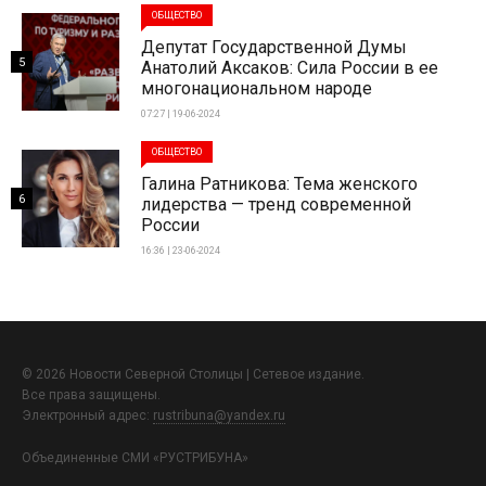
ОБЩЕСТВО
Депутат Государственной Думы
5
Анатолий Аксаков: Сила России в ее
многонациональном народе
07:27 | 19-06-2024
ОБЩЕСТВО
Галина Ратникова: Тема женского
6
лидерства — тренд современной
России
16:36 | 23-06-2024
© 2026 Новости Северной Столицы | Сетевое издание.
Все права защищены.
Электронный адрес:
rustribuna@yandex.ru
Объединенные СМИ «РУСТРИБУНА»