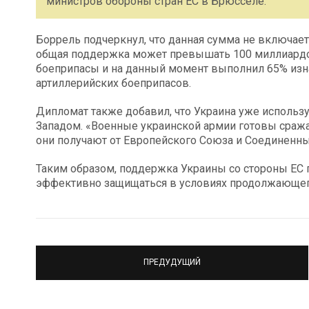
министров обороны стран ЕС в Брюсселе.
Боррель подчеркнул, что данная сумма не включает
общая поддержка может превышать 100 миллиардов 
боеприпасы и на данный момент выполнил 65% изна
артиллерийских боеприпасов.
Дипломат также добавил, что Украина уже использу
Западом. «Военные украинской армии готовы сража
они получают от Европейского Союза и Соединенны
Таким образом, поддержка Украины со стороны ЕС п
эффективно защищаться в условиях продолжающег
ПРЕДУДУЩИЙ