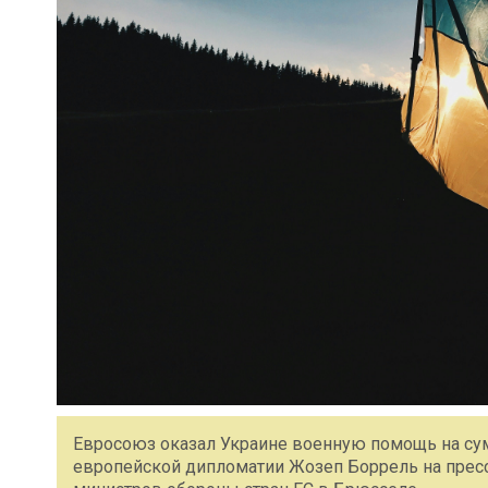
Евросоюз оказал Украине военную помощь на сум
европейской дипломатии Жозеп Боррель на прес