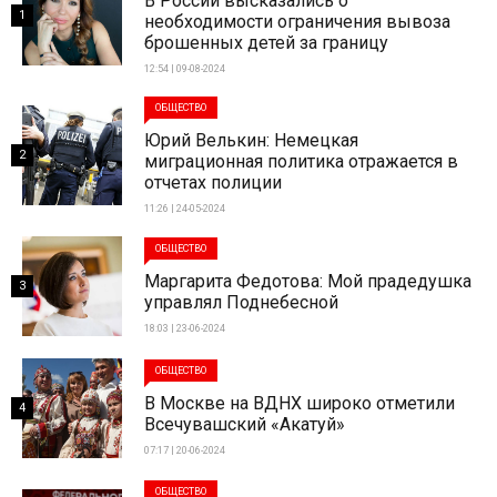
В России высказались о
1
необходимости ограничения вывоза
брошенных детей за границу
12:54 | 09-08-2024
ОБЩЕСТВО
Юрий Велькин: Немецкая
2
миграционная политика отражается в
отчетах полиции
11:26 | 24-05-2024
ОБЩЕСТВО
Маргарита Федотова: Мой прадедушка
3
управлял Поднебесной
18:03 | 23-06-2024
ОБЩЕСТВО
В Москве на ВДНХ широко отметили
4
Всечувашский «Акатуй»
07:17 | 20-06-2024
ОБЩЕСТВО