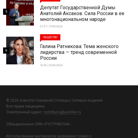
Депутат Государственной Думы
5
Анатолий Аксаков: Сила России в ее
многонациональном народе
07:27 | 19-06-2024
ОБЩЕСТВО
Галина Ратникова: Тема женского
6
лидерства — тренд современной
России
16:36 | 23-06-2024
© 2026 Новости Северной Столицы | Сетевое издание.
Все права защищены.
Электронный адрес:
rustribuna@yandex.ru
Объединенные СМИ «РУСТРИБУНА»
Использование материалов разрешено только с